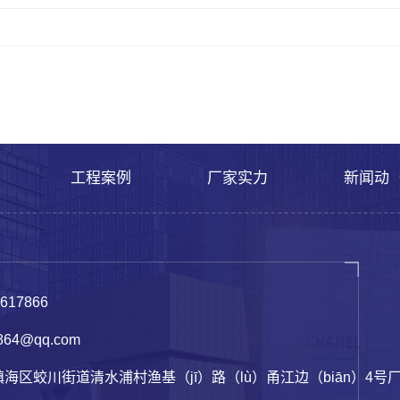
工程案例
厂家实力
新闻动（
617866
64@qq.com
区蛟川街道清水浦村渔基（jī）路（lù）甬江边（biān）4号厂（