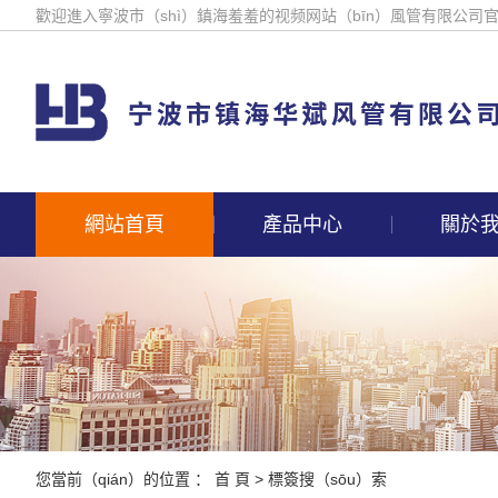
歡迎進入寧波市（shì）鎮海羞羞的视频网站（bīn）風管有限公司
網站首頁
產品中心
關於
您當前（qián）的位置 ：
首 頁
> 標簽搜（sōu）索