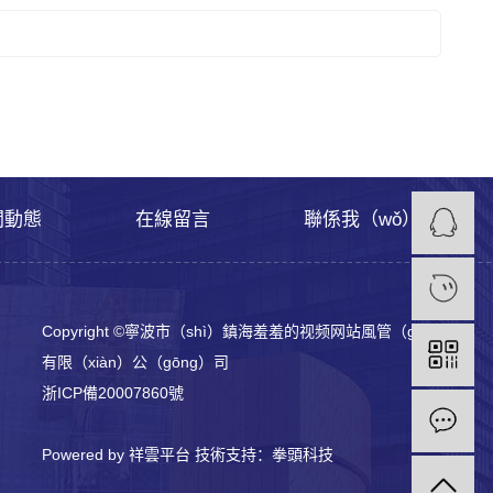
聞動態
在線留言
聯係我（wǒ）們
Copyright ©寧波市（shì）鎮海羞羞的视频网站風管（guǎn）
有限（xiàn）公（gōng）司
浙ICP備20007860號
Powered by 祥雲平台
技術支持：
拳頭科技