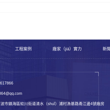
工程案例
廠家（jiā）實力
新
617866
64@qq.com
寧波市鎮海區蛟川街道清水（shuǐ）浦村漁基路甬江邊4號廠房