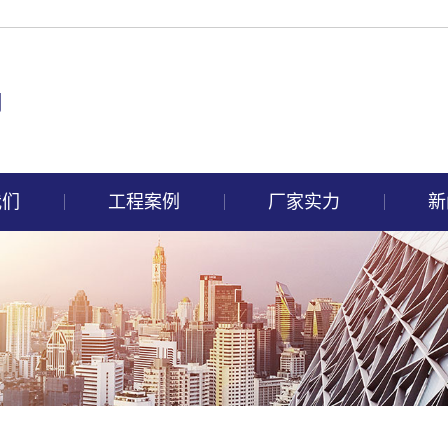
我们
工程案例
厂家实力
新