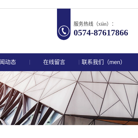
服务热线（xiàn）：
0574-87617866
闻动态
在线留言
联系我们（men）