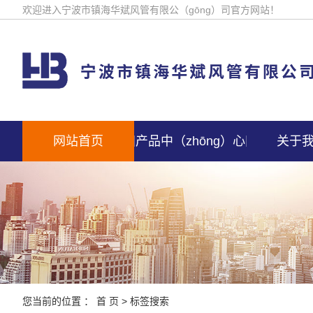
欢迎进入宁波市镇海华斌风管有限公（gōng）司官方网站！
网站首页
产品中（zhōng）心
关于
您当前的位置 ：
首 页
> 标签搜索