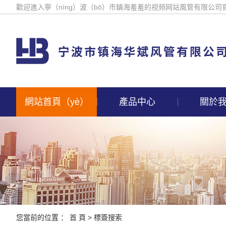
歡迎進入寧（níng）波（bō）市鎮海羞羞的视频网站風管有限公司
網站首頁（yè）
產品中心
關於
您當前的位置 ：
首 頁
> 標簽搜索