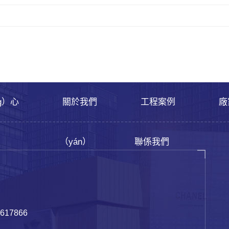
g）心
關於我們
工程案例
廠
（yán）
聯係我們
617866